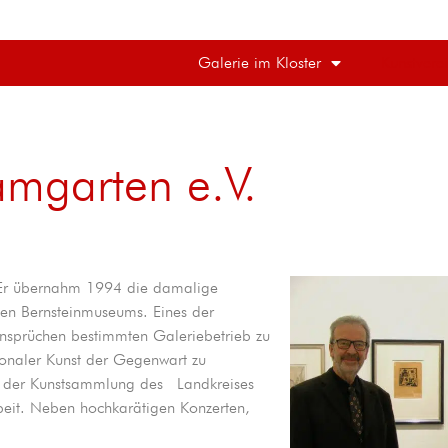
Galerie im Kloster
Kunstverei
amgarten e.V.
 Er übernahm 1994 die damalige
en Bernsteinmuseums. Eines der
 Ansprüchen bestimmten Galeriebetrieb zu
ionaler Kunst der Gegenwart zu
tion der Kunstsammlung des Landkreises
eit. Neben hochkarätigen Konzerten,