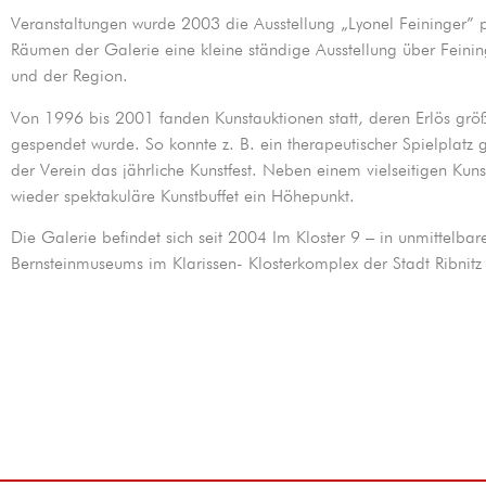
Veranstaltungen wurde 2003 die Ausstellung „Lyonel Feininger” p
Räumen der Galerie eine kleine ständige Ausstellung über Feining
und der Region.
Von 1996 bis 2001 fanden Kunstauktionen statt, deren Erlös größ
gespendet wurde. So konnte z. B. ein therapeutischer Spielplatz 
der Verein das jährliche Kunstfest. Neben einem vielseitigen Ku
wieder spektakuläre Kunstbuffet ein Höhepunkt.
Die Galerie befindet sich seit 2004 Im Kloster 9 – in unmittelb
Bernsteinmuseums im Klarissen- Klosterkomplex der Stadt Ribnit