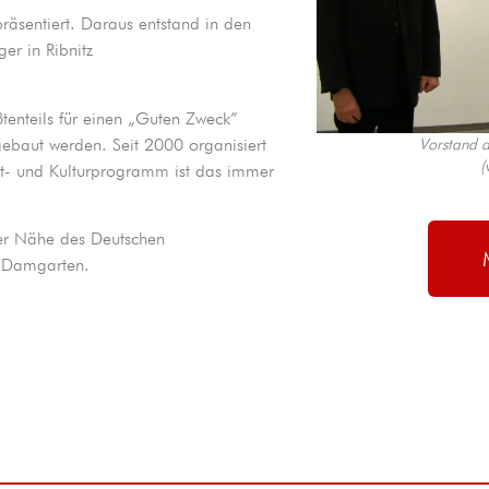
räsentiert. Daraus entstand in den
er in Ribnitz
tenteils für einen „Guten Zweck”
Vorstand d
gebaut werden. Seit 2000 organisiert
(
nst- und Kulturprogramm ist das immer
arer Nähe des Deutschen
z Damgarten.