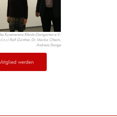
es Kunstvereins Ribnitz-Damgarten e.V.:
v.l.n.r.) Rolf Günther, Dr. Marika Oheim,
Andreas Stange
Mitglied werden