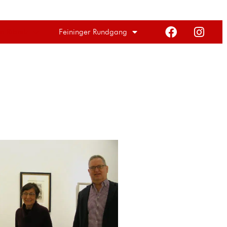
n Ribnitz
Feininger Rundgang