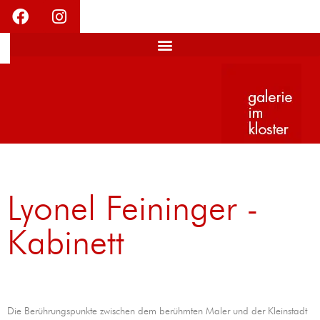
Lyonel Feininger -
Kabinett
Die Berührungspunkte zwischen dem berühmten Maler und der Kleinstadt