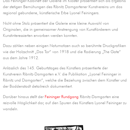
Das Feininger-Kabinett der Galerie im Kloster präsentiert sich als Ergebnis
der stetigen Bemühungen des Ribnitz Damgartener Kunstvereins um das
regional gebundene, künstlerische Erbe Lyonel Feiningers.
Nicht ohne Stolz präsentiert die Galerie eine kleine Auswahl von
Originalen, die in gemeinsamer Anstrengung von Kunstförderern und
Kunstinteressierten erworben werden konnten.
Dazu zählen neben einigen Naturnotizen auch so berühmte Druckgrafiken
wie der Holzschnitt „Das Tor“ von 1918 und die Radierung „The Gate“
aus dem Jahre 1912.
Anlässlich des 145. Geburtstages des Künstlers präsentierte der
Kunstverein Ribnitz-Damgarten e.V. die Publikation „Lyonel Feininger in
Ribnitz und Damgarten“, welche die Beziehung zwischen dem Künstler und
der Boddenstadt detailreich dokumentiert.
Darüber hinaus stellt der
Feininger Rundgang
Ribnitz-Damgarten eine
reizvolle Möglichkeit dar, auf den Spuren des Künstlers Lyonel Feininger zu
wandeln.