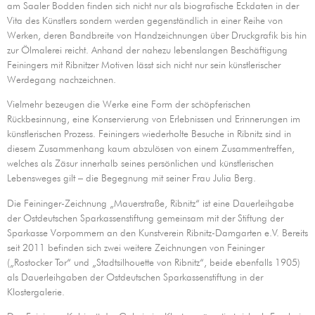
am Saaler Bodden finden sich nicht nur als biografische Eckdaten in der
Vita des Künstlers sondern werden gegenständlich in einer Reihe von
Werken, deren Bandbreite von Handzeichnungen über Druckgrafik bis hin
zur Ölmalerei reicht. Anhand der nahezu lebenslangen Beschäftigung
Feiningers mit Ribnitzer Motiven lässt sich nicht nur sein künstlerischer
Werdegang nachzeichnen.
Vielmehr bezeugen die Werke eine Form der schöpferischen
Rückbesinnung, eine Konservierung von Erlebnissen und Erinnerungen im
künstlerischen Prozess. Feiningers wiederholte Besuche in Ribnitz sind in
diesem Zusammenhang kaum abzulösen von einem Zusammentreffen,
welches als Zäsur innerhalb seines persönlichen und künstlerischen
Lebensweges gilt – die Begegnung mit seiner Frau Julia Berg.
Die Feininger-Zeichnung „Mauerstraße, Ribnitz“ ist eine Dauerleihgabe
der Ostdeutschen Sparkassenstiftung gemeinsam mit der Stiftung der
Sparkasse Vorpommern an den Kunstverein Ribnitz-Damgarten e.V. Bereits
seit 2011 befinden sich zwei weitere Zeichnungen von Feininger
(„Rostocker Tor“ und „Stadtsilhouette von Ribnitz“, beide ebenfalls 1905)
als Dauerleihgaben der Ostdeutschen Sparkassenstiftung in der
Klostergalerie.