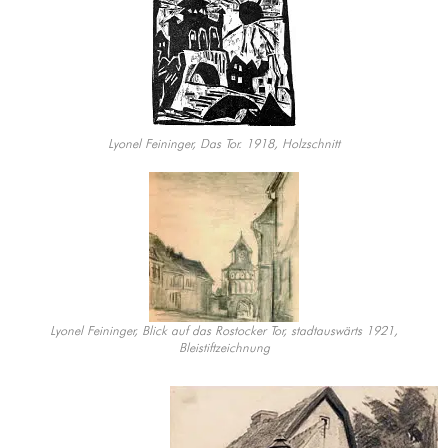
Lyonel Feininger, Das Tor. 1918, Holzschnitt
Lyonel Feininger, Blick auf das Rostocker Tor, stadtauswärts 1921,
Bleistiftzeichnung